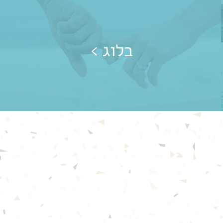
< בלוג