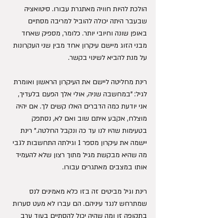
הולכת להיות חוויה מאתגרת עבורו. סיטואציה 
שבעבר היתה יכולה להוביל למריבה מסתיים 
באופן שונה וחיובי יותר. כלומר, מספיק שאחד 
מבני הזוג מיישם עיקרון אחד מבין שני העקרונות 
על מנת להביא לשינוי בקשר.  
רינת מחליטה ליישם את העיקרון הראשון ואומרת 
לגיל: "במחשבה שניה, אולי אלך הפעם בלעדיך, 
אני יודעת כמה הדברים האלו קשים לך. אם יהיה 
מוצלח, אקבע איתם שוב ואם לא, נסתפק 
בטעימות שהיו לנו עד כה ונקבל החלטה." רינת 
יישמה את עיקרון מספר 1 וגילתה התחשבות לגבי 
מה שהיא מבקשת מגיל מתוך רצון שלא להעמיד 
אותו במצבים מאתגרים עבורו. 
רינת וגיל מביטים זה בזו כלא מאמינים לנס 
שמתרחש לנגד עיניהם. הם עברו לא מעט סערות 
בתקופה זו ומה שהיה יכול להסתיים בעוד ערב 